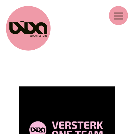
VIVA ARCHITECTURE
Ernest Van Dijckkaai 22-23
2000 Antwerpen