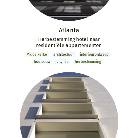
Atlanta
Herbestemming hotel naar
residentiële appartementen
Middelkerke
archi­tectuur
interieur­ontwerp
houtbouw
city life
herbestemming