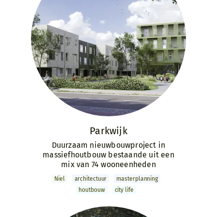
Parkwijk
Duurzaam nieuwbouwproject in
massiefhoutbouw bestaande uit een
mix van 74 wooneenheden
Niel
archi­tectuur
master­­planning
houtbouw
city life