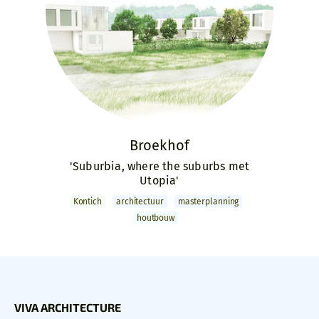
Broekhof
'Suburbia, where the suburbs met
Utopia'
Kontich
archi­tectuur
master­­planning
houtbouw
VIVA ARCHITECTURE