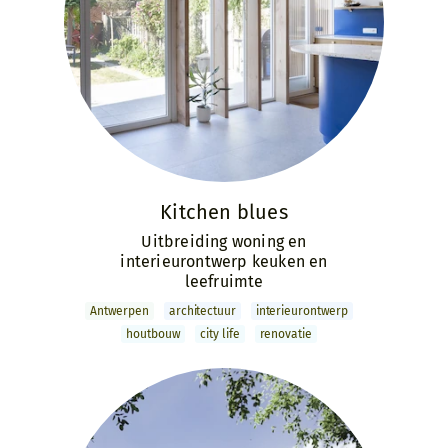
Kitchen blues
Uitbreiding woning en
interieurontwerp keuken en
leefruimte
Antwerpen
archi­tectuur
interieur­ontwerp
houtbouw
city life
renovatie