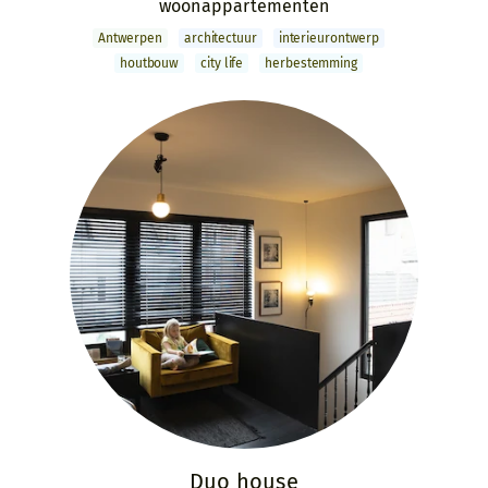
woon­appartementen
Antwerpen
archi­tectuur
interieur­ontwerp
houtbouw
city life
herbestemming
Duo house