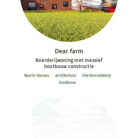
Dear farm
Boerderijwoning met massief
houtbouw constructie
Baarle-Nassau
archi­tectuur
interieur­ontwerp
houtbouw