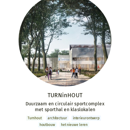
TURNinHOUT
Duurzaam en circulair sportcomplex
met sporthal en klaslokalen
Turnhout
archi­tectuur
interieur­ontwerp
houtbouw
het nieuwe leren