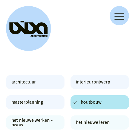
VIVA ARCHITECTURE
Ernest Van Dijckkaai 22-23
2000 Antwerpen
archi­tectuur
interieur­ontwerp
master­­planning
houtbouw
het nieuwe werken -
het nieuwe leren
nwow