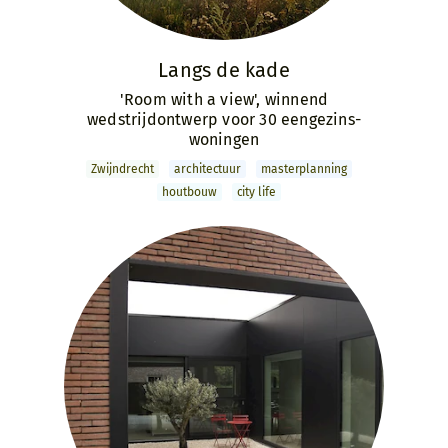
Langs de kade
'Room with a view', winnend
wedstrijd­ontwerp voor 30 eengezins­
woningen
Zwijndrecht
archi­tectuur
master­­planning
houtbouw
city life