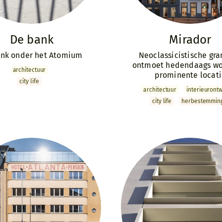
De bank
Mirador
ank onder het Atomium
Neoclassicistische gr
ontmoet hedendaags w
archi­tectuur
prominente locat
city life
archi­tectuur
interieur­ont
city life
herbestemmin