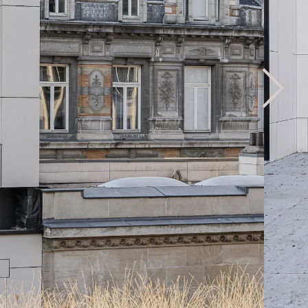
els, werd ook in
oor het
nheid bij tot een
t het werkcomfort