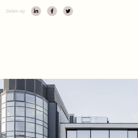
een toegang naa
Delen op
Het materiaalge
Alle patio gevel
patroon van de 
de oorspronkelij
uitgevoerd in ee
contrast met de 
Ook de gebogen 
aanvoelt. De ve
waardoor de geli
kamers zich op 
De opdrachtgeve
Overheid aangez
interieur voor h
de principes va