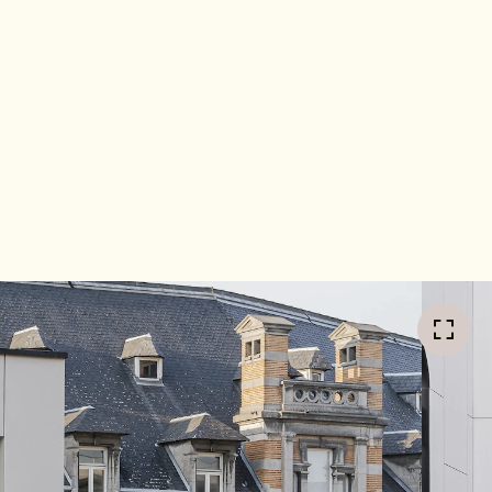
het straatbeeld.
t grafisch
de kolommen van
aatzijde werd
rgt voor een
taal die groots
n behouden,
tatieve, hoge
 de Vlaamse
deling en het
tworpen volgens
types