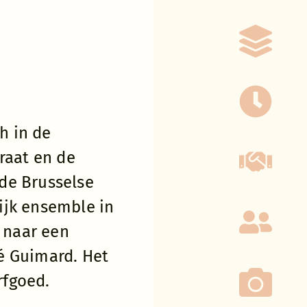
r was opgebouwd uit een achterbouw van 5 bouwlagen
n 3 bouwlagen. Deze werden volledig afgebroken met
l. Het nieuwe kantoorgebouw kreeg dezelfde voetafdru
ter aan te sluiten bij het actuele stedelijke weefsel 
gebouw de achterbouw gereduceerd tot 3 bouwlagen 
h in de
 5 bouwlagen. Deze voor- en achterbouw worden onde
traat en de
waardoor een patio ontstaat.
de Brusselse
eef bewaard en werd volledig gerestaureerd in nauw o
ijk ensemble in
erend Erfgoed en de stad Brussel.
d naar een
volume werd bovenop de drie bouwlagen geplaatst en
é Guimard. Het
ke voorgevel. Dit volume is sober, alsook fijn gedetai
nd van het gebouw van de Franse ambassade. In de oo
rfgoed.
een travee, waar zich een raam bevond, omgevormd t