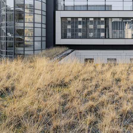
werkplekken. Co
het interieur t
meubilair. Hierd
rustige uitstral
te vergroot.