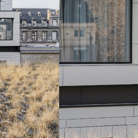
mposiet-natuursteen, het materiaalgebruik van de gev
oegepast voor de vloerafwerking, aangevuld met hout v
oor worden de ruimtes visueel ruimer en draagt die ee
ing. De grote ramen laten overvloedig daglicht toe, wa