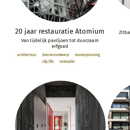
20 jaar restauratie Atomium
Zitb
Van tijdelijk paviljoen tot duurzaam
erfgoed
archi­tectuur
interieur­ontwerp
master­­planning
city life
renovatie