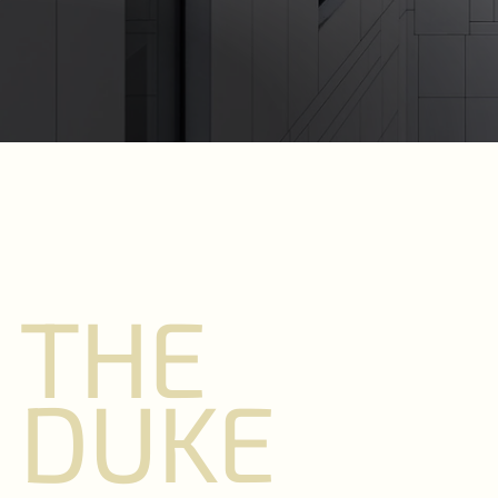
THE
DUKE
sluiten