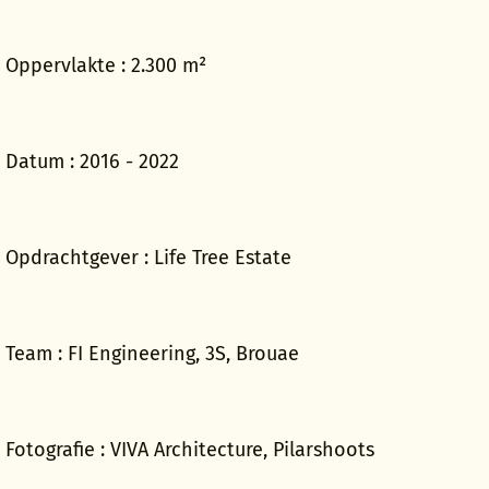
Oppervlakte : 2.300 m²
 in de tuin en
 uitzondering
k als het
werd in het
Datum : 2016 - 2022
en de voorbouw
rling door een
Opdrachtgever : Life Tree Estate
verleg met
Team : FI Engineering, 3S, Brouae
 is zichtbaar
lleerd en behoudt
rspronkelijke
Fotografie : VIVA Architecture, Pilarshoots
ot een poort met