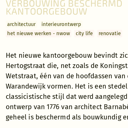
VERBOUWING BESCHERMD
KANTOORGEBOUW
Het oude kantoo
archi­tectuur
interieur­ontwerp
een voorbouw va
het nieuwe werken - nwow
city life
renovatie
van de voorgeve
bestaande. Om be
nieuwe kantoor
Het nieuwe kantoorgebouw bevindt zic
opgetrokken tot
Hertogstraat die, net zoals de Konings
gang verbonden 
Wetstraat, één van de hoofdassen van 
De voorgevel bl
Warandewijk vormen. Het is een stedel
Agentschap Onro
classicistische stijl dat werd aangeleg
Een hedendaags 
ontwerp van 1776 van architect Barnab
boven de klassie
de nodige afsta
geheel is beschermd als bouwkundig e
voorgevel werd 