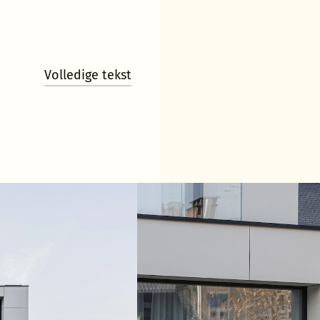
r de ondergrondse garage.
bruik werd afgestemd op het bestaande materialen in 
s zijn bekleed met een beige composietnatuursteen. He
Volledige tekst
voegen in de steen refereert aan de profilering van 
ke classicistische gevel. Enkel de voorgevel aan de str
n donkere composietnatuursteen. Dit kleurverschil zo
classicistische voorgevel.
ramen zijn een herneming van de 18de eeuwse vormen
rdiepingshoogten van het oorspronkelijke gebouw zij
jkvloerse verdieping publiek aanvoelt en de represen
de 2ste verdieping bevinden.
r, een vastgoedontwikkelaar, werd door zijn huurder:
et om de duurzaamheidsmeter te volgen. De ruimte-in
et Vlaams Justitiehuis werd door VIVA Architecture on
n NWOW (New ways of working) en kreeg verschillende 