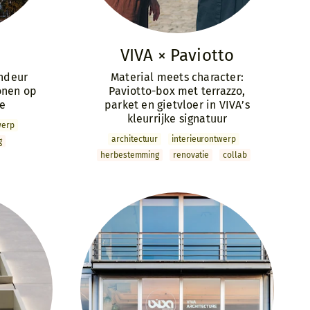
VIVA × Paviotto
andeur
Material meets character:
onen op
Paviotto-box met terrazzo,
ie
parket en gietvloer in VIVA’s
kleurrijke signatuur
werp
archi­tectuur
interieur­ontwerp
g
herbestemming
renovatie
collab